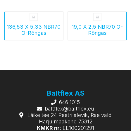
136,53 X 5,33 NBR70
19,0 X 2,5 NBR70 O-
O-Rõngas
Rõngas
Baltflex AS
646 1015
baltflex@baltflex.eu
Läike tee 24 Peetri alevik, Rae vald
Harju maakond 75312
KMKR nr
: EE100201291