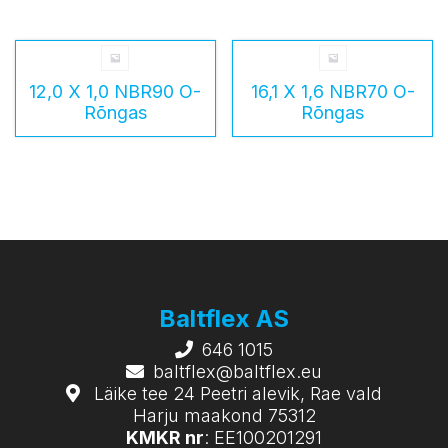
12,0 X 1,0 NBR90 O-
16,1 X 1,6 NBR70 O-
Rõngas
Rõngas
Baltflex AS
646 1015
baltflex@baltflex.eu
Läike tee 24 Peetri alevik, Rae vald
Harju maakond 75312
KMKR nr
: EE100201291