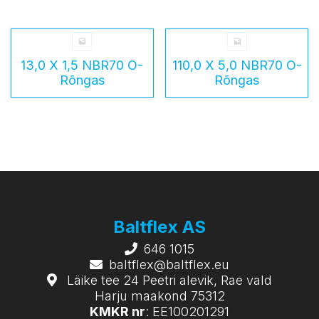
13,0 X 1,5 NBR70 O-
110,0 X 5,0 NBR70 O-
Rõngas
Rõngas
Baltflex AS
646 1015
baltflex@baltflex.eu
Läike tee 24 Peetri alevik, Rae vald
Harju maakond 75312
KMKR nr
: EE100201291